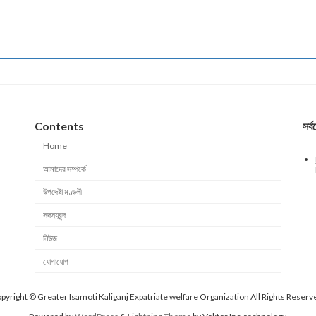
Contents
সর্
Home
আমাদের সম্পর্কে
উপদেষ্টা মণ্ডলী
সদস্যবৃন্দ
নিউজ
যোগাযোগ
pyright © Greater Isamoti Kaliganj Expatriate welfare Organization All Rights Reserv