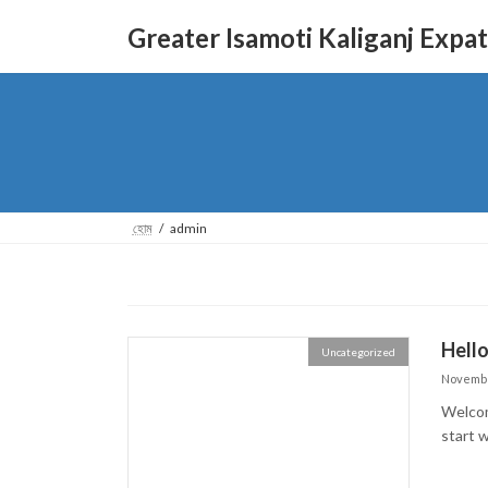
Skip
Skip
to
to
Greater Isamoti Kaliganj Expa
the
the
content
Navigation
হোম
admin
Hello
Uncategorized
Novembe
Welcome
start w