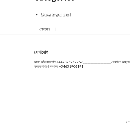
Uncategorized
যোগাযোগ
যোগাযোগ
আলম উদ্দিন সভাপতি +447825212767 ___________________ ফেরদৌস আহমদ
লস্কর সাধারণ সম্পাদক +34631906191
Co