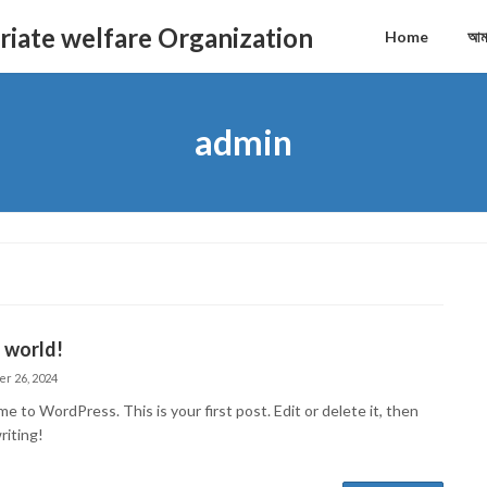
triate welfare Organization
Home
আমা
admin
 world!
r 26, 2024
 to WordPress. This is your first post. Edit or delete it, then
riting!